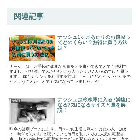
関連記事
ナッシュ1ヶ月あたりのお値段っ
nosh
てどのくらい？お得に買う方法
は？
ナッシュは、お手軽に健康な食事をとる事ができてとても便利で
すよね。ぜひ試してみたい!という人もたくさんいるのではと思い
ます。 僕もナッシュを利用する前は、1ヶ月にどれくらいかかるの
かということが、とても気になっていました。今...
ナッシュは冷凍庫に入る?満腹に
未分類
なる?気になるサイズと量を解
説！
昨今の健康ブームにより、日々の食生活に気をつけたい人、加え
て「時間がない!」と嘆いている毎日が忙しい人に人気の宅配弁
当。 様々な会社から宅配食サービスが提供されていますが、冷凍