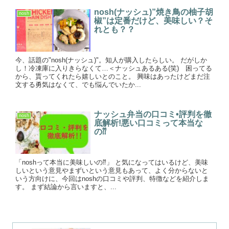
nosh(ナッシュ)”焼き鳥の柚子胡
nosh
椒”は定番だけど、美味しい？そ
れとも？？
今、話題の"nosh(ナッシュ)"。知人が購入したらしい。 だがしか
し！冷凍庫に入りきらなくて…＜ナッシュあるある(笑) 困ってる
から、貰ってくれたら嬉しいとのこと。 興味はあったけどまだ注
文する勇気はなくて、でも悩んでいたか...
ナッシュ弁当の口コミ•評判を徹
nosh
底解析!悪い口コミって本当な
の⁇
「noshって本当に美味しいの⁇」 と気になってはいるけど、美味
しいという意見やまずいという意見もあって、よく分からないと
いう方向けに、今回はnoshの口コミや評判、特徴などを紹介しま
す。 まず結論から言いますと、...