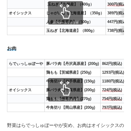
玉ねぎ【九州産】（400g）
300円(税込)
オイシックス
じゃがいも【北海道産】（350g）
389円(税込)
人参【千葉県産】（500g）
447円(税込）
スクロールできます
玉ねぎ【北海道産】（800g）
738円(税込)
お肉
らでぃっしゅぼーや
豚バラ肉【丹沢高原産】(200g)
862円(税込)
鶏もも【茨城県産】(250g)
1293円(税込)
牛角切り【岩手県産】(150g)
1180円(税込)
オイシックス
豚バラ肉【千葉県産】(200g)
724円(税込)
鶏もも【徳島県産】(270g)
754円(税込)
スクロールできます
牛角切り【岡山県産】(200g)
797円(税込)
野菜はらでっしゅぼーやが安め、お肉はオイシックスの