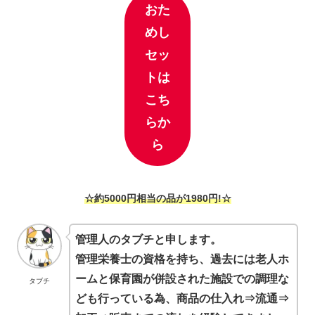
おた
めし
セッ
トは
こち
らか
ら
☆約5000円相当の品が1980円!☆
管理人のタブチと申します。
管理栄養士の資格を持ち、過去には老人ホ
ームと保育園が併設された施設での調理な
タブチ
ども行っている為、商品の仕入れ⇒流通⇒