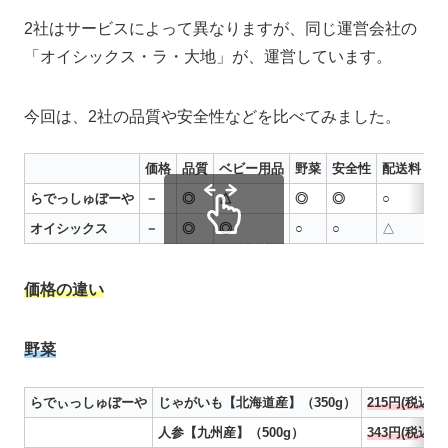
2社はサービスによって異なりますが、同じ運営会社の
「オイシックス・ラ・大地」が、運営しています。
今回は、2社の品質や安全性などを比べてみました。
価格
品質
ベビー用品
野菜
安全性
配送料
年
らでっしゅぼーや
－
◎
△
◎
◎
○
△
オイシックス
－
◎
◎
○
○
△
◎
スクロールできます
価格の違い
野菜
らでぃっしゅぼーや
じゃがいも【北海道産】（350g）
215円(税込)
人参【九州産】（500g）
343円(税込)