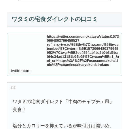
ワタミの宅食ダイレクトの口コミ
https://twitter.com/momokatayu/status/1573
066480379645952?
ref_src=twsrc%5Etfw%7Ctwcamp%5Etwee
tembed%7Ctwterm%5E1573066480379645
952%7Ctwgr%5E2ee4554ab4ba6b0b3d6ba
0f4c34ad13181b04b05%7Ctwcon%5Es1_&r
ef_url=https%3A%2F%2Fosusumetakuhai.i
nfo%2Fwataminotakusyoku-dairekuto
twitter.com
ワタミの宅食ダイレクト「牛肉のチャプチェ風」
実食！
塩分とカロリーを抑えているが味付けは濃いめ。