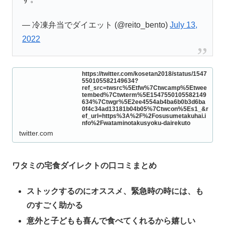
— 冷凍弁当でダイエット (@reito_bento)
July 13,
2022
https://twitter.com/kosetan2018/status/1547
550105582149634?
ref_src=twsrc%5Etfw%7Ctwcamp%5Etwee
tembed%7Ctwterm%5E1547550105582149
634%7Ctwgr%5E2ee4554ab4ba6b0b3d6ba
0f4c34ad13181b04b05%7Ctwcon%5Es1_&r
ef_url=https%3A%2F%2Fosusumetakuhai.i
nfo%2Fwataminotakusyoku-dairekuto
twitter.com
ワタミの宅食ダイレクトの口コミまとめ
ストックするのにオススメ、緊急時の時には、も
のすごく助かる
意外と子どもも喜んで食べてくれるから嬉しい