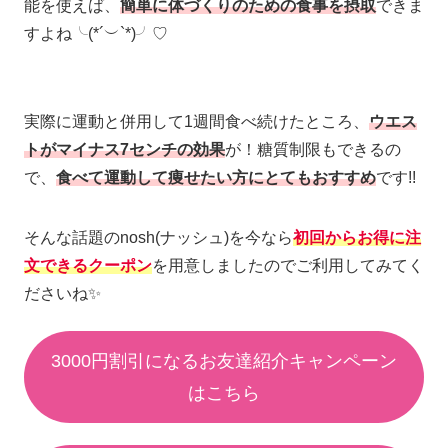
能を使えば、
簡単に体づくりのための食事を摂取
できま
すよね╰(*´︶`*)╯♡
実際に運動と併用して1週間食べ続けたところ、
ウエス
トがマイナス7センチの効果
が！糖質制限もできるの
で、
食べて運動して痩せたい方にとてもおすすめ
です!!
そんな話題のnosh(ナッシュ)を今なら
初回からお得に注
文できるクーポン
を用意しましたのでご利用してみてく
ださいね✨
3000円割引になるお友達紹介キャンペーン
はこちら