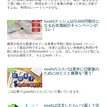
て買い物に行って、料理を作ってと食事の準備って本当に大変で
すよね。 料理のレパートリーが少な...
nosh(ナッシュ)が3,000円割引に
nosh
なるお友達紹介キャンペーンが
コレ！
糖質や塩分も配慮されている食事が手軽に取れるnosh（ナッシ
ュ）って最近評判ですよね。 冷凍とは思えない本格的な料理が手
軽に味わえると評判のnosh(ナッシュ)を、試してみたいけど気にな
るのがお値段です。 そんなnosh（ナッ...
noshのコスパは意外に◎家族の
nosh
ためにゆとりと健康を”買う”
この記事ではnoshのコスパについて書いていきます。
noshは注文したらいつ届く？注
nosh