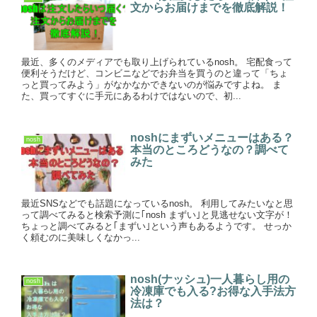
文からお届けまでを徹底解説！
最近、多くのメディアでも取り上げられているnosh。 宅配食って
便利そうだけど、コンビニなどでお弁当を買うのと違って「ちょ
っと買ってみよう」がなかなかできないのが悩みですよね。 ま
た、買ってすぐに手元にあるわけではないので、初...
noshにまずいメニューはある？
nosh
本当のところどうなの？調べて
みた
最近SNSなどでも話題になっているnosh。 利用してみたいなと思
って調べてみると検索予測に｢nosh まずい｣と見逃せない文字が！
ちょっと調べてみると｢まずい｣という声もあるようです。 せっか
く頼むのに美味しくなかっ...
nosh(ナッシュ)一人暮らし用の
nosh
冷凍庫でも入る?お得な入手法方
法は？