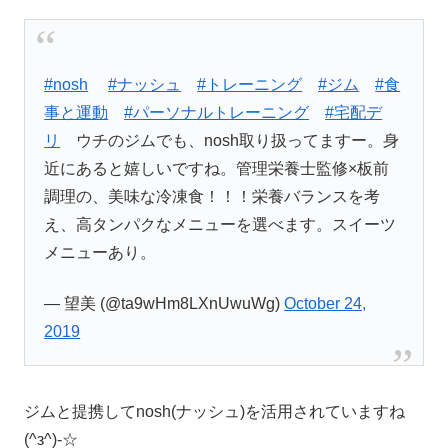
#nosh
#ナッシュ
#トレーニング
#ジム
#食
事と運動
#パーソナルトレーニング
#宅配デ
リ
ウチのジムでも、nosh取り扱ってますー。身
近にあると嬉しいですね。管理栄養士監修×板前
調理の、美味な冷凍食！！！栄養バランスを考
え、高タンパクなメニューを選べます。スイーツ
メニューあり。
— 望美 (@ta9wHm8LXnUwuWg)
October 24,
2019
ジムと提携してnosh(ナッシュ)を活用されていますね
(^з^)-☆