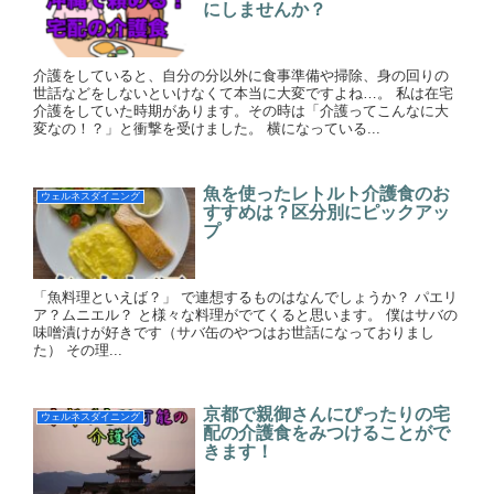
にしませんか？
介護をしていると、自分の分以外に食事準備や掃除、身の回りの
世話などをしないといけなくて本当に大変ですよね…。 私は在宅
介護をしていた時期があります。その時は「介護ってこんなに大
変なの！？」と衝撃を受けました。 横になっている...
魚を使ったレトルト介護食のお
ウェルネスダイニング
すすめは？区分別にピックアッ
プ
「魚料理といえば？」 で連想するものはなんでしょうか？ パエリ
ア？ムニエル？ と様々な料理がでてくると思います。 僕はサバの
味噌漬けが好きです（サバ缶のやつはお世話になっておりまし
た） その理...
京都で親御さんにぴったりの宅
ウェルネスダイニング
配の介護食をみつけることがで
きます！