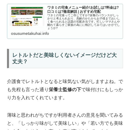
ワタミの宅食メニュー紹介!お試しは?料金は?
口コミは?徹底解説 | おすすめ宅配
ワタミの宅食ってご存じですか?栄養のバランスがしっ
かりと考えられおり、高齢のかたからお子様までおいし
く食べられると話題の宅配弁当です。忙しいママさんや
離れて暮らすご家族の為にに検討してみてはいかがでし
ょうか?
osusumetakuhai.info
レトルトだと美味しくないイメージだけど大
丈夫？
介護食でレトルトとなると味気ない気がしますよね。で
も先程も言った通り
栄養士監修の下
で味付けにもしっか
り力を入れてくれています。
薄味と思われがちですが利用者さんの意見を聞いてみる
と、「しっかり味がして美味しい」や「若い方でも美味