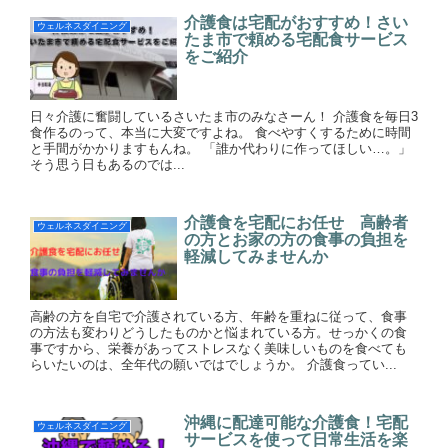
介護食は宅配がおすすめ！さい
ウェルネスダイニング
たま市で頼める宅配食サービス
をご紹介
日々介護に奮闘しているさいたま市のみなさーん！ 介護食を毎日3
食作るのって、本当に大変ですよね。 食べやすくするために時間
と手間がかかりますもんね。 「誰か代わりに作ってほしい…。」
そう思う日もあるのでは...
介護食を宅配にお任せ 高齢者
ウェルネスダイニング
の方とお家の方の食事の負担を
軽減してみませんか
高齢の方を自宅で介護されている方、年齢を重ねに従って、食事
の方法も変わりどうしたものかと悩まれている方。せっかくの食
事ですから、栄養があってストレスなく美味しいものを食べても
らいたいのは、全年代の願いではでしょうか。 介護食ってい...
沖縄に配達可能な介護食！宅配
ウェルネスダイニング
サービスを使って日常生活を楽