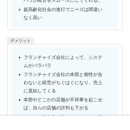
ハウが経営をスムーズにしてくれる。
超高齢化社会の進行でニーズは間違い
なく高い
デメリット
フランチャイズ会社によって、システ
ムがバラバラ
フランチャイズ会社の本部と相性が合
わないと経営がちぐはぐになり、売上
に直結してくる
本部やどこかの店舗が不祥事を起こせ
ば、自らの店舗の評判も下がる
ちゃんと契約書を読んでいないと、脱
退するときの解約手続きで大きく揉め
ホーム
検索
トップ
サイドバー