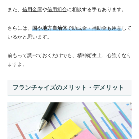
また、
信用金庫
や
信用組合
に相談する手もあります。
さらには、
国
や
地方自治体
で
助成金・補助金も用意
して
いるかと思います。
前もって調べておくだけでも、精神衛生上、心強くなり
ますよ。
フランチャイズのメリット・デメリット