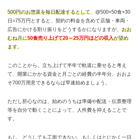
500円のお惣菜を毎日配達するとして
、@500×50食×30
日=75万円とすると、契約の料金を含めて店舗・車両・
広告にかける割り振りをどうするかになりますが、
おお
むね月に
50食売り上げて20～25万円ほどの収入
が望め
ます
。
このことから、立ち上げて半年で軌道に乗せると考え
て、開業にかかる資金と月ごとの経費の半年分、おおよ
そ700万用意できるならば早速始めましょう。
ただし肝心なのは、始めのうちは準備や配送・伝票整理
等を自分で動くことによって、人件費を抑えることで
す。
もし、どうしても工面できない、もしくはとにかく一日