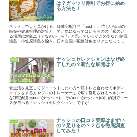
は？ガッツリ割引でお得に始め
る方法も！
ネット上でよく見かける、冷凍宅配弁当「nosh」。忙しい毎日の
時短や健康管理の対策として、気になってはいるものの「私のい
る場所は対象エリアなのかしら?」と思っているそこのあなた!伊豆
諸島・小笠原諸島を除き、日本全国が配達対象エリアになって...
ナッシュセレクションはなぜ終
nosh
了したの？新たな展開は？
食生活を見直してダイエットしたい方〜筋トレと合わせてボディ
メイクをする方やプロのトレーナーまで広く愛用されるヘルシー
な凍宅配弁当nosh(ナッシュ)。 そのnosh(ナッシュ)の目的別でコー
スが選べる『ナッシュセレクション』ですが ...
ナッシュの口コミ実際はまずい
nosh
の？足りるの？２点を徹底調査
してみた！