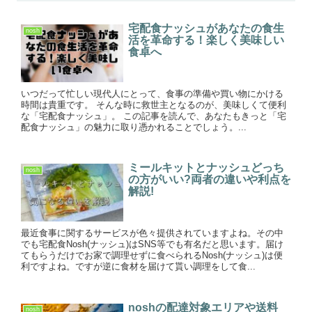
宅配食ナッシュがあなたの食生
nosh
活を革命する！楽しく美味しい
食卓へ
いつだって忙しい現代人にとって、食事の準備や買い物にかける
時間は貴重です。 そんな時に救世主となるのが、美味しくて便利
な「宅配食ナッシュ」。 この記事を読んで、あなたもきっと「宅
配食ナッシュ」の魅力に取り憑かれることでしょう。...
ミールキットとナッシュどっち
nosh
の方がいい?両者の違いや利点を
解説!
最近食事に関するサービスが色々提供されていますよね。その中
でも宅配食Nosh(ナッシュ)はSNS等でも有名だと思います。届け
てもらうだけでお家で調理せずに食べられるNosh(ナッシュ)は便
利ですよね。ですが逆に食材を届けて貰い調理をして食...
noshの配達対象エリアや送料
nosh