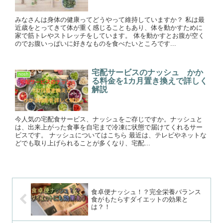
みなさんは身体の健康ってどうやって維持していますか？ 私は最
近歳をとってきて体が重く感じることもあり、体を動かすために
家で筋トレやストレッチをしています。 体を動かすとお腹が空く
のでお腹いっぱいに好きなものを食べたいところです...
宅配サービスのナッシュ かか
nosh
る料金を1カ月置き換えで詳しく
解説
今人気の宅配食サービス、ナッシュをご存じですか。ナッシュと
は、出来上がった食事を自宅まで冷凍に状態で届けてくれるサー
ビスです。 ナッシュについてはこちら 最近は、テレビやネットな
どでも取り上げられることが多くなり、宅配...
食卓便ナッシュ！？完全栄養バランス
食がもたらすダイエットの効果と
は？！