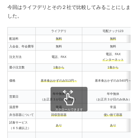
今回はライフデリとその２社で比較してみることにしま
した。
ライフデリ
宅配クック123
配送料
無料
無料
入会金、年会費等
無料
無料
電話、FAX
注文方法
電話、FAX
インターネット
最小注文数
1食から
1食から
価格
基本食おかずのみ513円～
基本食おかずのみ540円～
年中無休
年中無休
営業日
（お正月３が日のみ休み）
（お正月３が日のみ休み）
温度帯
常温
常温
スクロールできます
弁当容器について
回収型容器
使い捨て容器
試食サービス
あり
あり
（６５歳以上）