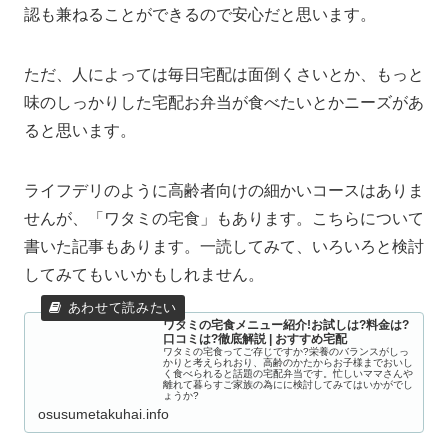
認も兼ねることができるので安心だと思います。
ただ、人によっては毎日宅配は面倒くさいとか、もっと
味のしっかりした宅配お弁当が食べたいとかニーズがあ
ると思います。
ライフデリのように高齢者向けの細かいコースはありま
せんが、「ワタミの宅食」もあります。こちらについて
書いた記事もあります。一読してみて、いろいろと検討
してみてもいいかもしれません。
ワタミの宅食メニュー紹介!お試しは?料金は?
口コミは?徹底解説 | おすすめ宅配
ワタミの宅食ってご存じですか?栄養のバランスがしっ
かりと考えられおり、高齢のかたからお子様までおいし
く食べられると話題の宅配弁当です。忙しいママさんや
離れて暮らすご家族の為にに検討してみてはいかがでし
ょうか?
osusumetakuhai.info