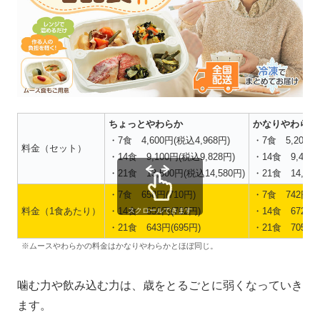
ちょっとやわらか
かなりやわらか
・7食 4,600円(税込4,968円)
・7食 5,200円
料金（セット）
・14食 9,100円(税込9,828円)
・14食 9,400
・21食 13,500円(税込14,580円)
・21食 14,80
・7食 658円(710円)
・7食 742円(8
料金（1食あたり）
・14食 650円(702円)
・14食 672円(
スクロールできます
・21食 643円(695円)
・21食 705円(
※ムースやわらかの料金はかなりやわらかとほぼ同じ。
噛む力や飲み込む力は、歳をとるごとに弱くなっていき
ます。