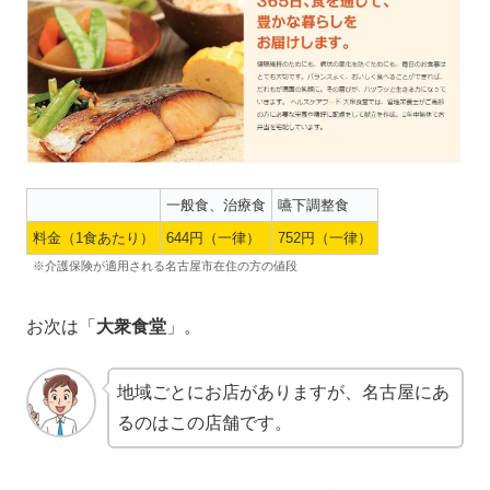
一般食、治療食
嚥下調整食
料金（1食あたり）
644円（一律）
752円（一律）
※介護保険が適用される名古屋市在住の方の値段
お次は「
大衆食堂
」。
地域ごとにお店がありますが、名古屋にあ
るのはこの店舗です。