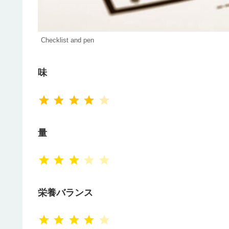
Checklist and pen
味
⭐
⭐
⭐
⭐
評価 :4/5。
量
⭐
⭐
⭐
評価 :3/5。
栄養バランス
⭐
⭐
⭐
⭐
評価 :4/5。